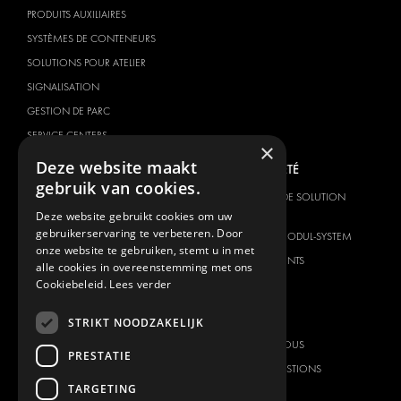
PRODUITS AUXILIAIRES
SYSTÈMES DE CONTENEURS
SOLUTIONS POUR ATELIER
SIGNALISATION
GESTION DE PARC
SERVICE CENTERS
×
Deze website maakt
MARQUE DU VÉHICULE
NOTRE SOCIÉTÉ
gebruik van cookies.
CITROËN
FOURNISSEUR DE SOLUTION
GLOBALE
Deze website gebruikt cookies om uw
DACIA
gebruikerservaring te verbeteren. Door
À PROPOS DE MODUL-SYSTEM
FIAT
onze website te gebruiken, stemt u in met
TÉLÉCHARGEMENTS
alle cookies in overeenstemming met ons
FORD
Cookiebeleid.
Lees verder
NOUVELLES
HYUNDAI
CONTACT
IVECO
STRIKT NOODZAKELIJK
MAN
CONTACTEZ-NOUS
PRESTATIE
MAXUS
FOIRE AUX QUESTIONS
TARGETING
MERCEDES
PRESSE