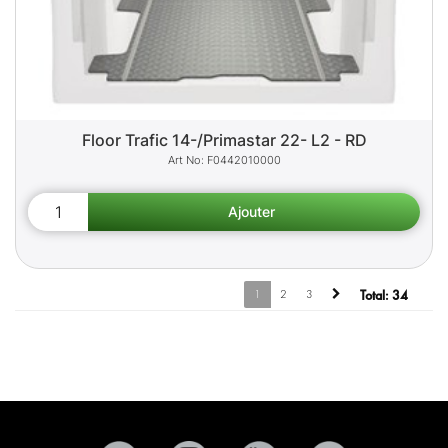
Floor Trafic 14-/Primastar 22- L2 - RD
F0442010000
1
2
3
Total:
34