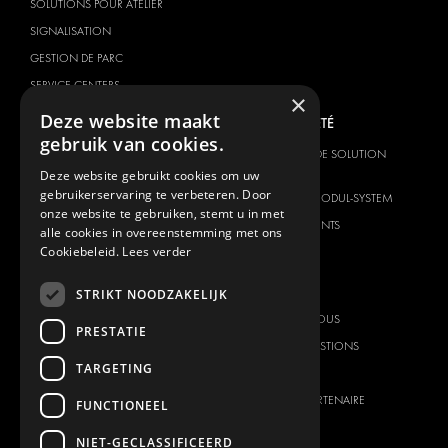
SOLUTIONS POUR ATELIER
SIGNALISATION
GESTION DE PARC
SERVICE CENTERS
×
Deze website maakt
MARQUE DU VÉHICULE
NOTRE SOCIÉTÉ
gebruik van cookies.
CITROËN
FOURNISSEUR DE SOLUTION
GLOBALE
Deze website gebruikt cookies om uw
DACIA
gebruikerservaring te verbeteren. Door
À PROPOS DE MODUL-SYSTEM
FIAT
onze website te gebruiken, stemt u in met
TÉLÉCHARGEMENTS
alle cookies in overeenstemming met ons
FORD
Cookiebeleid.
Lees verder
NOUVELLES
HYUNDAI
CONTACT
IVECO
STRIKT NOODZAKELIJK
MAN
CONTACTEZ-NOUS
PRESTATIE
MAXUS
FOIRE AUX QUESTIONS
TARGETING
MERCEDES
PRESSE
NISSAN
DEVENIR UN PARTENAIRE
FUNCTIONEEL
OPEL
CARRIERES
NIET-GECLASSIFICEERD