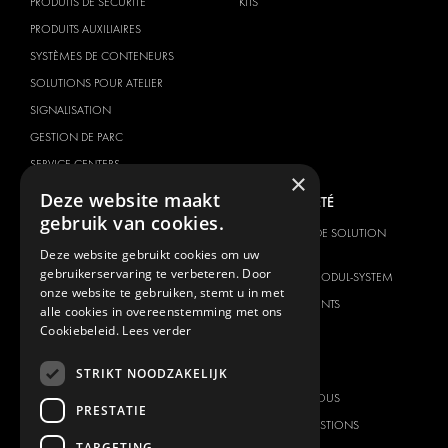
PRODUITS DE SÉCURITÉ
KITS
PRODUITS AUXILIAIRES
SYSTÈMES DE CONTENEURS
SOLUTIONS POUR ATELIER
SIGNALISATION
GESTION DE PARC
SERVICE CENTERS
×
Deze website maakt
MARQUE DU VÉHICULE
NOTRE SOCIÉTÉ
gebruik van cookies.
CITROËN
FOURNISSEUR DE SOLUTION
GLOBALE
Deze website gebruikt cookies om uw
DACIA
gebruikerservaring te verbeteren. Door
À PROPOS DE MODUL-SYSTEM
FIAT
onze website te gebruiken, stemt u in met
TÉLÉCHARGEMENTS
alle cookies in overeenstemming met ons
FORD
Cookiebeleid.
Lees verder
NOUVELLES
HYUNDAI
CONTACT
IVECO
STRIKT NOODZAKELIJK
MAN
CONTACTEZ-NOUS
PRESTATIE
MAXUS
FOIRE AUX QUESTIONS
TARGETING