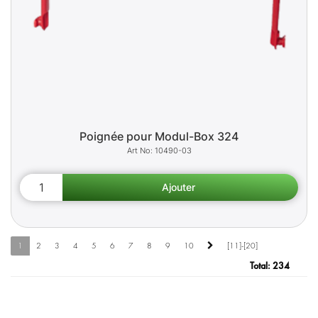
Poignée pour Modul-Box 324
10490-03
1
2
3
4
5
6
7
8
9
10
[11]-[20]
Total:
234