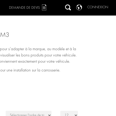
CONNEXION
DEMANDE DE DEVIS
 M3
s pour s’adapter à la marque, au modèle et à la
r visualiser les bons produits pour votre véhicule.
 conviennent exactement pour votre véhicule.
 une installation sur la carrosserie.