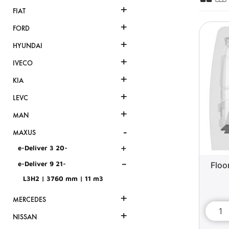
+
FIAT
+
FORD
+
HYUNDAI
+
IVECO
+
KIA
+
LEVC
+
MAN
-
MAXUS
+
e-Deliver 3 20-
-
e-Deliver 9 21-
Floo
L3H2 | 3760 mm | 11 m3
+
MERCEDES
+
NISSAN