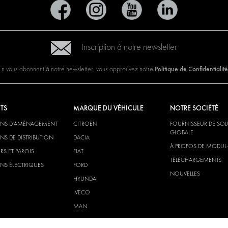
Inscription à notre newsletter
Politique de Confidentialité
En vous abonnant à notre newsletter, vous approuvez notre
TS
MARQUE DU VÉHICULE
NOTRE SOCIÉTÉ
ONS D'AMÉNAGEMENT
CITROËN
FOURNISSEUR DE SO
GLOBALE
NS DE DISTRIBUTION
DACIA
À PROPOS DE MODUL
RS ET PAROIS
FIAT
TÉLÉCHARGEMENTS
NS ÉLECTRIQUES
FORD
NOUVELLES
HYUNDAI
IVECO
MAN
MAXUS