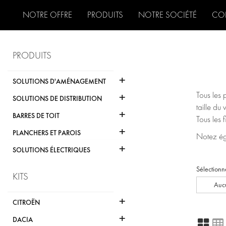
NOTRE OFFRE
PRODUITS
NOTRE SOCIÉTÉ
CO
PRODUITS
+
SOLUTIONS D'AMÉNAGEMENT
+
Tous les 
SOLUTIONS DE DISTRIBUTION
taille du 
+
BARRES DE TOIT
Tous les 
+
PLANCHERS ET PAROIS
Notez éga
+
SOLUTIONS ÉLECTRIQUES
Sélectionn
KITS
Aucu
+
CITROËN
+
DACIA