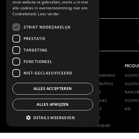
onze website te gebruiken, stemt u in met
alle cookies in overeenstemming met ons
Cookiebeleid.
Lees verder
STRIKT NOODZAKELIJK
PRESTATIE
TARGETING
FUNCTIONEEL
NOTRE OFFRE
PRODUI
NIET-GECLASSIFICEERD
SOLUTIONS D'AMÉNAGEMENT
SOLUTI
SOLUTIONS DE DISTRIBUTION
SOLUTIO
ALLES ACCEPTEREN
PLANCHERS ET PAROIS
PLANCHE
SOLUTIONS ÉLECTRIQUES
SOLUTIO
ALLES AFWIJZEN
PRODUITS DE SÉCURITÉ
KITS
PRODUITS AUXILIAIRES
DETAILS WEERGEVEN
SYSTÈMES DE CONTENEURS
SOLUTIONS POUR ATELIER