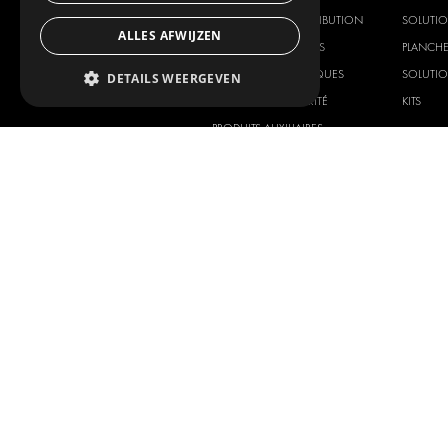
SOLUTIONS DE DISTRIBUTION
SOLUTIO
ALLES AFWIJZEN
PLANCHERS ET PAROIS
PLANCHE
SOLUTIONS ÉLECTRIQUES
SOLUTIO
DETAILS WEERGEVEN
PRODUITS DE SÉCURITÉ
KITS
PRODUITS AUXILIAIRES
SYSTÈMES DE CONTENEURS
SOLUTIONS POUR ATELIER
SIGNALISATION
GESTION DE PARC
SERVICE CENTERS
Copyright © 2026 Modul-System H