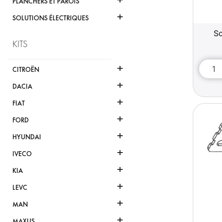
PLANCHERS ET PAROIS
+
SOLUTIONS ÉLECTRIQUES
Sc
KITS
+
CITROËN
+
DACIA
+
FIAT
+
FORD
+
HYUNDAI
+
IVECO
+
KIA
+
LEVC
+
MAN
+
MAXUS