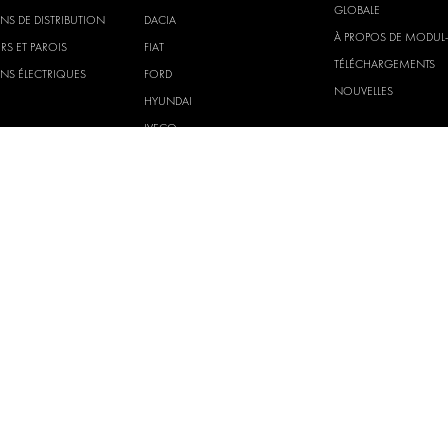
GLOBALE
NS DE DISTRIBUTION
DACIA
À PROPOS DE MODUL
RS ET PAROIS
FIAT
TÉLÉCHARGEMENTS
NS ÉLECTRIQUES
FORD
NOUVELLES
HYUNDAI
IVECO
MAN
MAXUS
MERCEDES
NISSAN
OPEL
PEUGEOT
RENAULT
TOYOTA
VOLKSWAGEN
H AB
Conditions Générales de Vente
Priv