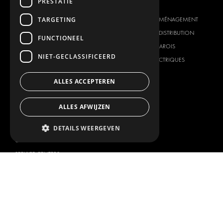
PRESTATIE
NOTRE OFFRE
PRODUITS
TARGETING
SOLUTIONS D'AMÉNAGEMENT
SOLUTIONS D'AMÉNAGEMENT
SOLUTIONS DE DISTRIBUTION
SOLUTIONS DE DISTRIBUTION
FUNCTIONEEL
PLANCHERS ET PAROIS
PLANCHERS ET PAROIS
NIET-GECLASSIFICEERD
SOLUTIONS ÉLECTRIQUES
SOLUTIONS ÉLECTRIQUES
PRODUITS DE SÉCURITÉ
KITS
ALLES ACCEPTEREN
PRODUITS AUXILIAIRES
SYSTÈMES DE CONTENEURS
ALLES AFWIJZEN
SOLUTIONS POUR ATELIER
SIGNALISATION
DETAILS WEERGEVEN
GESTION DE PARC
SERVICE CENTERS
MARQUE DU VÉHICULE
NOTRE SOCIÉTÉ
CITROËN
FOURNISSEUR DE SOLUTION
GLOBALE
DACIA
À PROPOS DE MODUL-SYSTEM
FIAT