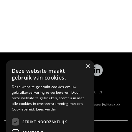
×
Deze website maakt
gebruik van cookies.
Deze website gebruikt cookies om uw
Inscription à notre newsletter
gebruikerservaring te verbeteren. Door
onze website te gebruiken, stemt u in met
alle cookies in overeenstemming met ons
Politique de
En vous abonnant à notre newsletter, vous approuvez notre
Cookiebeleid.
Lees verder
Confidentialité.
STRIKT NOODZAKELIJK