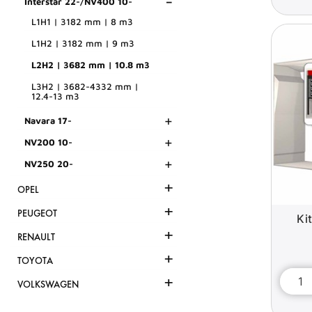
-
Interstar 22-/NV400 10-
L1H1 | 3182 mm | 8 m3
L1H2 | 3182 mm | 9 m3
L2H2 | 3682 mm | 10.8 m3
L3H2 | 3682-4332 mm |
12.4-13 m3
+
Navara 17-
+
NV200 10-
+
NV250 20-
+
OPEL
+
PEUGEOT
Ki
+
RENAULT
+
TOYOTA
+
VOLKSWAGEN