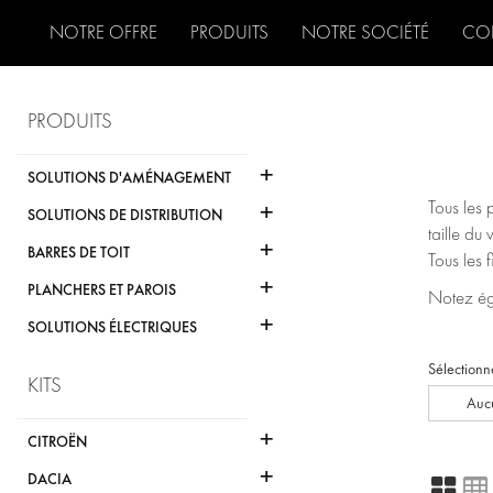
NOTRE OFFRE
PRODUITS
NOTRE SOCIÉTÉ
CO
PRODUITS
+
SOLUTIONS D'AMÉNAGEMENT
+
Tous les 
SOLUTIONS DE DISTRIBUTION
taille du 
+
BARRES DE TOIT
Tous les 
+
PLANCHERS ET PAROIS
Notez éga
+
SOLUTIONS ÉLECTRIQUES
Sélectionn
KITS
Aucu
+
CITROËN
+
DACIA