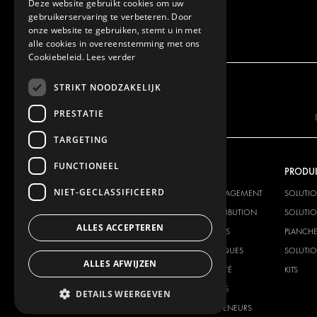
Deze website gebruikt cookies om uw
gebruikerservaring te verbeteren. Door
onze website te gebruiken, stemt u in met
alle cookies in overeenstemming met ons
Cookiebeleid.
Lees verder
STRIKT NOODZAKELIJK
PRESTATIE
TARGETING
FUNCTIONEEL
NOTRE OFFRE
PRODUI
NIET-GECLASSIFICEERD
SOLUTIONS D'AMÉNAGEMENT
SOLUTI
SOLUTIONS DE DISTRIBUTION
SOLUTIO
ALLES ACCEPTEREN
PLANCHERS ET PAROIS
PLANCHE
SOLUTIONS ÉLECTRIQUES
SOLUTIO
ALLES AFWIJZEN
PRODUITS DE SÉCURITÉ
KITS
PRODUITS AUXILIAIRES
DETAILS WEERGEVEN
SYSTÈMES DE CONTENEURS