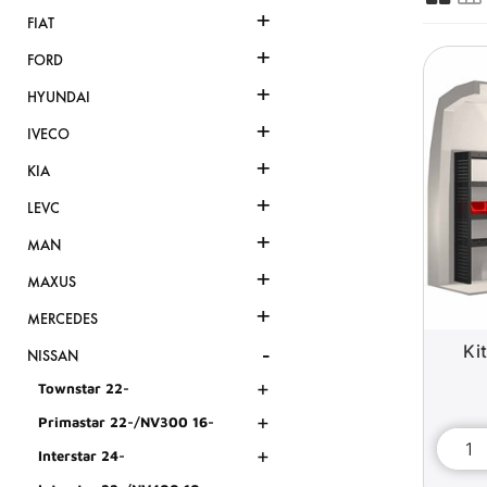
+
FIAT
+
FORD
+
HYUNDAI
+
IVECO
+
KIA
+
LEVC
+
MAN
+
MAXUS
+
MERCEDES
-
Ki
NISSAN
+
Townstar 22-
+
Primastar 22-/NV300 16-
+
Interstar 24-