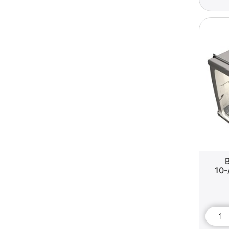
B
10-