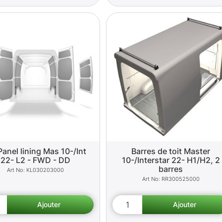
Panel lining Mas 10-/Int
Barres de toit Master
22- L2 - FWD - DD
10-/Interstar 22- H1/H2, 2
barres
KL030203000
RR300525000