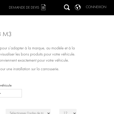
CONNEXION
DEMANDE DE DEVIS
8 M3
s pour s’adapter à la marque, au modèle et à la
r visualiser les bons produits pour votre véhicule.
 conviennent exactement pour votre véhicule.
 une installation sur la carrosserie.
 véhicule