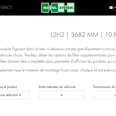
NTACT
L2H2 | 3682 MM | 10.
produits figurant dans la liste ci-dessous ont été spécifiquement conçu
véhicule choisi. Veuillez utiliser les options de filtre supplémentaires pou
filtres doivent être complétés pour permettre d’afficher les produits qui
lement que le matériel de montage fourni avec chaque kit est prévu pour
ez le produit
Porte latérales du véhicule
Transmission du
ne sélection