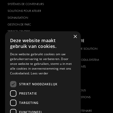
SYSTÈMES DE CONTENEURS
SOLUTIONS POUR ATELIER
SIGNALISATION
GESTION DE PARC
SERVICE CENTERS
×
Deze website maakt
MARQUE DU VÉHICULE
NOTRE SOCIÉTÉ
gebruik van cookies.
CITROËN
FOURNISSEUR DE SOLUTION
GLOBALE
Deze website gebruikt cookies om uw
DACIA
gebruikerservaring te verbeteren. Door
À PROPOS DE MODUL-SYSTEM
FIAT
onze website te gebruiken, stemt u in met
TÉLÉCHARGEMENTS
alle cookies in overeenstemming met ons
FORD
Cookiebeleid.
Lees verder
NOUVELLES
HYUNDAI
CONTACT
IVECO
STRIKT NOODZAKELIJK
MAN
CONTACTEZ-NOUS
PRESTATIE
MAXUS
FOIRE AUX QUESTIONS
TARGETING
MERCEDES
PRESSE
NISSAN
DEVENIR UN PARTENAIRE
FUNCTIONEEL