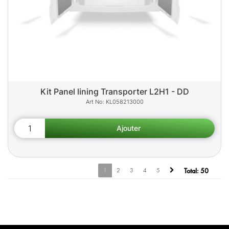
Kit Panel lining Transporter L2H1 - DD
KL058213000
1
2
3
4
5
Total:
50