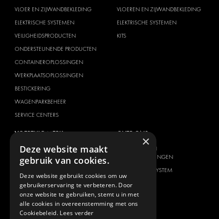
VLOER EN ZIJWANDBEKLEDING
VLOEREN EN ZIJWANDBEKLEDING
ELEKTRISCHE SYSTEMEN
ELEKTRISCHE SYSTEMEN
VEILIGHEIDSPRODUCTEN
KITS
ONDERSTEUNENDE PRODUCTEN
CONTAINEROPLOSSINGEN
WERKPLAATSOPLOSSINGEN
BESTICKERING
WAGENPARKBEHEER
SERVICE CENTERS
VOERTUIG MERK
OVER ONS
×
Deze website maakt
CITROËN
AANBIEDER VAN
TOTAALOPLOSSINGEN
gebruik van cookies.
DACIA
OVER MODUL-SYSTEM
FIAT
Deze website gebruikt cookies om uw
DOWNLOADS
gebruikerservaring te verbeteren. Door
FORD
onze website te gebruiken, stemt u in met
NIEUWS
HYUNDAI
alle cookies in overeenstemming met ons
Cookiebeleid.
Lees verder
CONTACT
IVECO