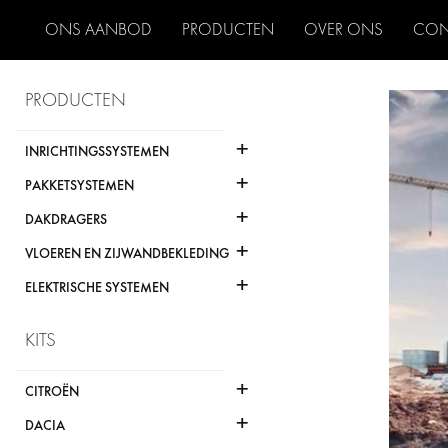
ONS AANBOD
PRODUCTEN
OVER ONS
CON
PRODUCTEN
+
INRICHTINGSSYSTEMEN
+
PAKKETSYSTEMEN
+
DAKDRAGERS
+
VLOEREN EN ZIJWANDBEKLEDING
+
ELEKTRISCHE SYSTEMEN
KITS
+
CITROËN
+
DACIA