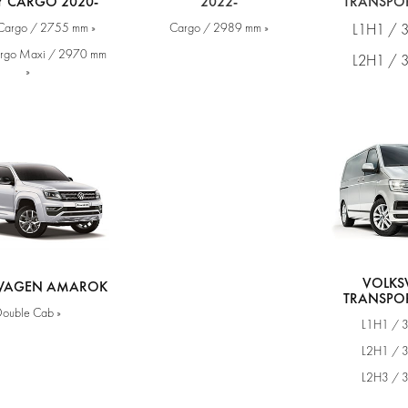
 CARGO 2020-
2022-
TRANSPOR
Cargo / 2755 mm »
Cargo / 2989 mm »
L1H1 / 
rgo Maxi / 2970 mm
L2H1 / 
»
VOLK
WAGEN AMAROK
TRANSPOR
Double Cab »
L1H1 / 
L2H1 / 
L2H3 / 