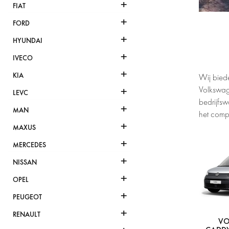
+
FIAT
+
FORD
+
HYUNDAI
+
IVECO
+
KIA
Wij bied
+
Volkswag
LEVC
bedrijfsw
+
MAN
het comp
+
MAXUS
+
MERCEDES
+
NISSAN
+
OPEL
+
PEUGEOT
+
RENAULT
VO