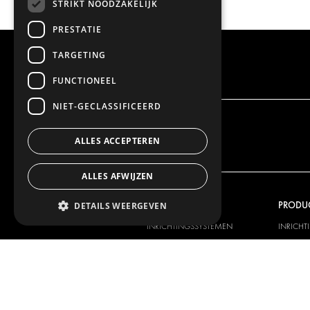
STRIKT NOODZAKELIJK
PRESTATIE
TARGETING
FUNCTIONEEL
NIET-GECLASSIFICEERD
ALLES ACCEPTEREN
ALLES AFWIJZEN
ONS AANBOD
PRODU
DETAILS WEERGEVEN
INRICHTINGSSYSTEMEN
INRICHT
PAKKETSYSTEMEN
PAKKETS
VLOER EN ZIJWANDBEKLEDING
VLOEREN
ZIJWAND
ELEKTRISCHE SYSTEMEN
ELEKTRI
VEILIGHEIDSPRODUCTEN