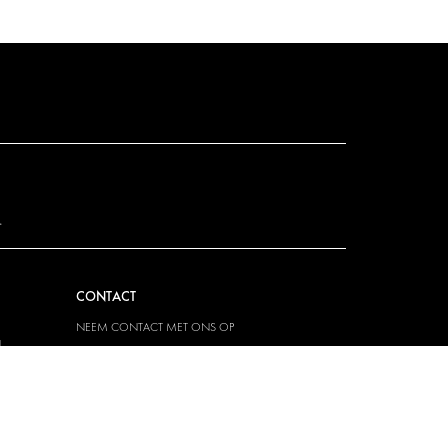
.
CONTACT
NEEM CONTACT MET ONS OP
N
FAQ
PERS
PARTNER WORDEN
VACATURES