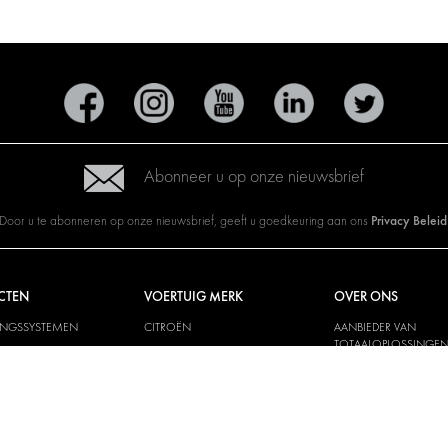
Abonneer u op onze nieuwsbrief
Privacy Beleid
Door u te abonneren op onze nieuwsbrief, geeft u goedkeuring aan ons
CTEN
VOERTUIG MERK
OVER ONS
INGSSYSTEMEN
CITROËN
AANBIEDER VAN
TOTAALOPLOSSINGE
YSTEMEN
DACIA
OVER MODUL-SYSTEM
 EN
FIAT
BEKLEDING
DOWNLOADS
FORD
SCHE SYSTEMEN
NIEUWS
HYUNDAI