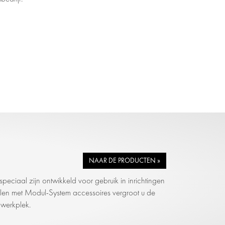
NAAR DE PRODUCTEN »
eciaal zijn ontwikkeld voor gebruik in inrichtingen
vullen met Modul-System accessoires vergroot u de
 werkplek.