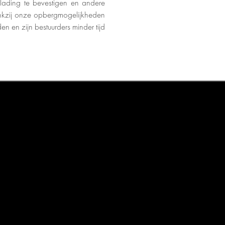
m lading te bevestigen en andere
ankzij onze opbergmogelijkheden
 en zijn bestuurders minder tijd