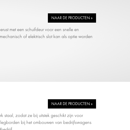
NAAR DE PRODUCTEN »
gerust met een schuifdeur voor een snelle en
mechanisch of elektrisch slot kan als optie worden
NAAR DE PRODUCTEN »
staal, zodat ze bij uitstek geschikt zijn voor
 legborden bij het ombouwen van bedrijfswagens
bedrijf.