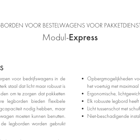
GBORDEN VOOR BESTELWAGENS VOOR PAKKETDIENS
Express
Modul-
S
rpen voor bedrijfswagens in de
Opbergmogelijkheden voor
rk staal dat licht maar robuust is
het voertuig met maximaal
anden om te zorgen dat pakketten
Ergonomische, lichtgewi
re legborden bieden flexibele
Elk robuuste legbord hee
rgcapaciteit nodig hebben, maar
Licht tussenschot met schu
jfswagen moeten kunnen benutten.
Niet-beschadigende instal
 de legborden worden gebruikt