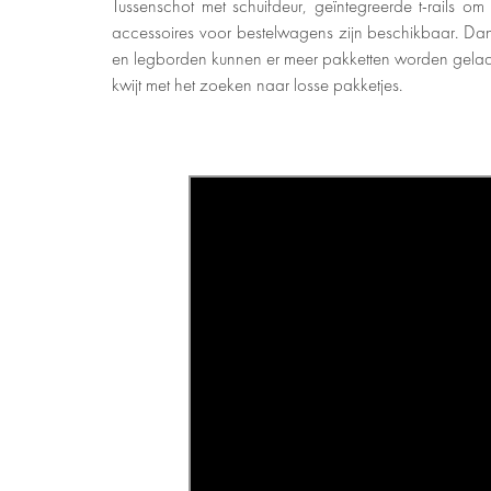
Tussenschot met schuifdeur, geïntegreerde t-rails o
accessoires voor bestelwagens zijn beschikbaar. D
en legborden kunnen er meer pakketten worden geladen
kwijt met het zoeken naar losse pakketjes.