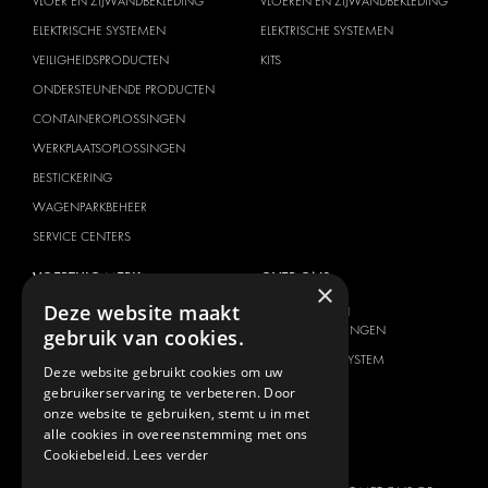
VLOER EN ZIJWANDBEKLEDING
VLOEREN EN ZIJWANDBEKLEDING
ELEKTRISCHE SYSTEMEN
ELEKTRISCHE SYSTEMEN
VEILIGHEIDSPRODUCTEN
KITS
ONDERSTEUNENDE PRODUCTEN
CONTAINEROPLOSSINGEN
WERKPLAATSOPLOSSINGEN
BESTICKERING
WAGENPARKBEHEER
SERVICE CENTERS
VOERTUIG MERK
OVER ONS
×
Deze website maakt
CITROËN
AANBIEDER VAN
TOTAALOPLOSSINGEN
gebruik van cookies.
DACIA
OVER MODUL-SYSTEM
FIAT
Deze website gebruikt cookies om uw
DOWNLOADS
gebruikerservaring te verbeteren. Door
FORD
onze website te gebruiken, stemt u in met
NIEUWS
HYUNDAI
alle cookies in overeenstemming met ons
Cookiebeleid.
Lees verder
CONTACT
IVECO
MAN