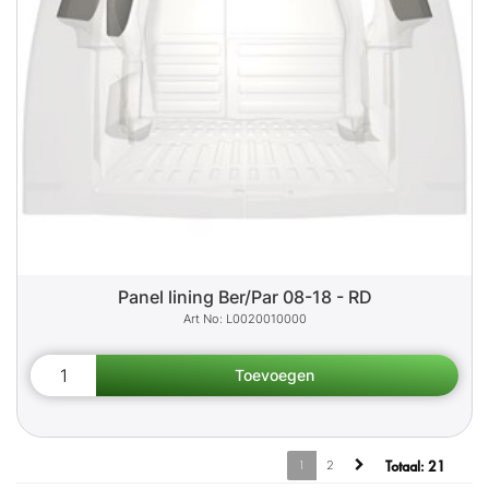
Panel lining Ber/Par 08-18 - RD
L0020010000
1
2
Totaal:
21