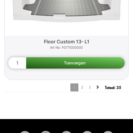
Floor Custom 13- L1
F0171000000
1
2
3
Totaal:
35