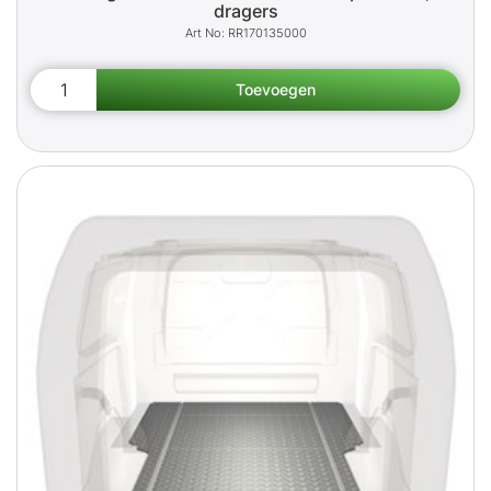
dragers
RR170135000