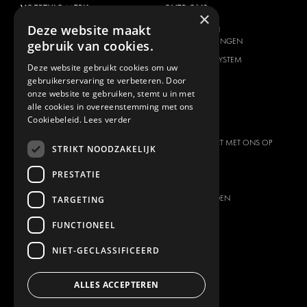
VOERTUIG MERK
OVER ONS
×
Deze website maakt
CITROËN
AANBIEDER VAN
TOTAALOPLOSSINGEN
gebruik van cookies.
DACIA
OVER MODUL-SYSTEM
FIAT
Deze website gebruikt cookies om uw
DOWNLOADS
gebruikerservaring te verbeteren. Door
FORD
onze website te gebruiken, stemt u in met
NIEUWS
HYUNDAI
alle cookies in overeenstemming met ons
Cookiebeleid.
Lees verder
CONTACT
IVECO
MAN
NEEM CONTACT MET ONS OP
STRIKT NOODZAKELIJK
MAXUS
FAQ
PRESTATIE
MERCEDES
PERS
NISSAN
PARTNER WORDEN
TARGETING
OPEL
VACATURES
FUNCTIONEEL
PEUGEOT
NIET-GECLASSIFICEERD
RENAULT
TOYOTA
ALLES ACCEPTEREN
VOLKSWAGEN