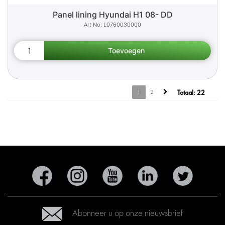
Panel lining Hyundai H1 08- DD
L0760030000
1
2
Totaal:
22
Abonneer u op onze nieuwsbrief