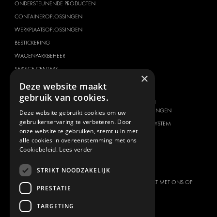
ONDERSTEUNENDE PRODUCTEN
CONTAINEROPLOSSINGEN
WERKPLAATSOPLOSSINGEN
BESTICKERING
WAGENPARKBEHEER
SERVICE CENTERS
×
Deze website maakt
VOERTUIG MERK
OVER ONS
gebruik van cookies.
CITROËN
AANBIEDER VAN
TOTAALOPLOSSINGEN
Deze website gebruikt cookies om uw
DACIA
gebruikerservaring te verbeteren. Door
OVER MODUL-SYSTEM
FIAT
onze website te gebruiken, stemt u in met
DOWNLOADS
alle cookies in overeenstemming met ons
FORD
Cookiebeleid.
Lees verder
NIEUWS
HYUNDAI
CONTACT
IVECO
STRIKT NOODZAKELIJK
MAN
NEEM CONTACT MET ONS OP
PRESTATIE
MAXUS
FAQ
TARGETING
MERCEDES
PERS