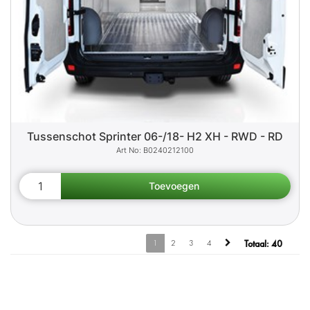
Tussenschot Sprinter 06-/18- H2 XH - RWD - RD
B0240212100
1
2
3
4
Totaal:
40