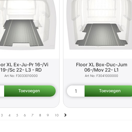
oor XL Ex-Ju-Pr 16-/Vi
Floor XL Box-Duc-Jum
19-/Sc 22- L3 - RD
06-/Mov 22- L1
F3033010000
F3041000000
3
4
5
6
7
8
9
10