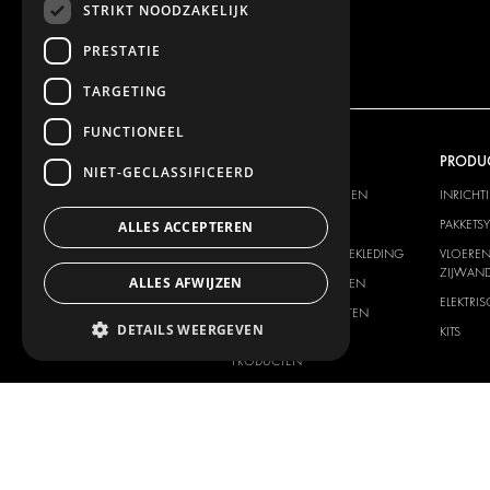
STRIKT NOODZAKELIJK
PRESTATIE
TARGETING
FUNCTIONEEL
ONS AANBOD
PRODU
NIET-GECLASSIFICEERD
INRICHTINGSSYSTEMEN
INRICHT
PAKKETSYSTEMEN
PAKKETS
ALLES ACCEPTEREN
VLOER EN ZIJWANDBEKLEDING
VLOEREN
ZIJWAND
ALLES AFWIJZEN
ELEKTRISCHE SYSTEMEN
ELEKTRI
VEILIGHEIDSPRODUCTEN
DETAILS WEERGEVEN
KITS
ONDERSTEUNENDE
PRODUCTEN
CONTAINEROPLOSSINGEN
WERKPLAATSOPLOSSINGEN
BESTICKERING
WAGENPARKBEHEER