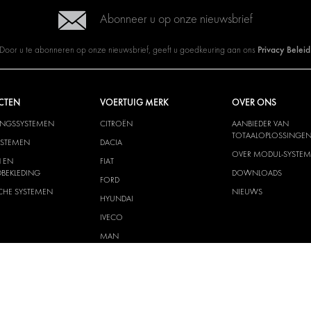
Abonneer u op onze nieuwsbrief
Privacy Beleid
Door u te abonneren op onze nieuwsbrief, geeft u goedkeuring aan ons
CTEN
VOERTUIG MERK
OVER ONS
INGSSYSTEMEN
CITROËN
AANBIEDER VAN
TOTAALOPLOSSINGE
YSTEMEN
DACIA
OVER MODUL-SYSTEM
 EN
FIAT
BEKLEDING
DOWNLOADS
FORD
SCHE SYSTEMEN
NIEUWS
HYUNDAI
IVECO
MAN
MAXUS
MERCEDES
NISSAN