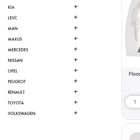
+
KIA
+
LEVC
+
MAN
+
MAXUS
+
MERCEDES
+
NISSAN
+
OPEL
Floo
+
PEUGEOT
+
RENAULT
+
TOYOTA
+
VOLKSWAGEN