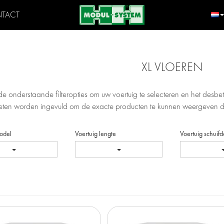
TACT
XL VLOEREN
e onderstaande filteropties om uw voertuig te selecteren en het desbetr
moeten worden ingevuld om de exacte producten te kunnen weergeven d
odel
Voertuig lengte
Voertuig schuif