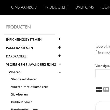
ONS AANBOD
PRODUCTEN
OVER ONS
CON
PRODUCTEN
+
INRICHTINGSSYSTEMEN
+
Gebruik d
PAKKETSYSTEMEN
filters 
+
DAKDRAGERS
-
VLOEREN EN ZIJWANDBEKLEDING
Voertuig m
-
Vloeren
Standaardvloeren
Vloeren met dwarse rails
XL vloeren
Dubbele vloer
Randprofiel, vloer