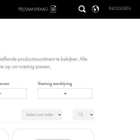
INLOGGEN
PRIJSAANVRAAG
effende productassortiment te bekijken. Alle
ie op uw voertuig passen.
deuren
Voertuig aandrijving