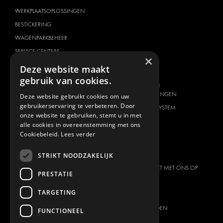
WERKPLAATSOPLOSSINGEN
BESTICKERING
WAGENPARKBEHEER
SERVICE CENTERS
×
Deze website maakt
VOERTUIG MERK
OVER ONS
gebruik van cookies.
CITROËN
AANBIEDER VAN
TOTAALOPLOSSINGEN
Deze website gebruikt cookies om uw
DACIA
gebruikerservaring te verbeteren. Door
OVER MODUL-SYSTEM
FIAT
onze website te gebruiken, stemt u in met
DOWNLOADS
alle cookies in overeenstemming met ons
FORD
Cookiebeleid.
Lees verder
NIEUWS
HYUNDAI
CONTACT
IVECO
STRIKT NOODZAKELIJK
MAN
NEEM CONTACT MET ONS OP
PRESTATIE
MAXUS
FAQ
TARGETING
MERCEDES
PERS
NISSAN
PARTNER WORDEN
FUNCTIONEEL
OPEL
VACATURES