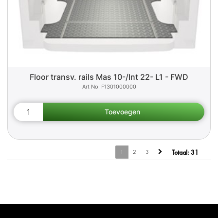
Floor transv. rails Mas 10-/Int 22- L1 - FWD
F1301000000
1
2
3
Totaal:
31