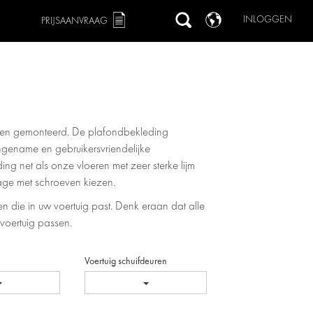
INLOGGEN
PRIJSAANVRAAG
rden gemonteerd. De plafondbekleding
gename en gebruikersvriendelijke
ng net als onze vloeren met zeer sterke lijm
tage met schroeven kiezen.
en die in uw voertuig past. Denk eraan dat alle
 voertuig passen.
Voertuig schuifdeuren