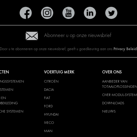
Abonneer u op onze nieuwsbrief
Privacy Beleid
Door u te abonneren op onze nieuwsbrief, geeft u goedkeuring aan ons
CTEN
VOERTUIG MERK
OVER ONS
INGSSYSTEMEN
CITROËN
AANBIEDER VAN
TOTAALOPLOSSINGE
YSTEMEN
DACIA
OVER MODUL-SYSTEM
 EN
FIAT
BEKLEDING
DOWNLOADS
FORD
SCHE SYSTEMEN
NIEUWS
HYUNDAI
IVECO
MAN