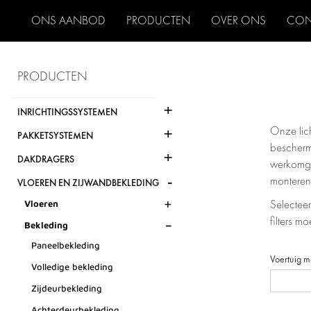
ONS AANBOD
PRODUCTEN
OVER ONS
CON
PRODUCTEN
+
INRICHTINGSSYSTEMEN
+
Onze lic
PAKKETSYSTEMEN
bescherm
+
DAKDRAGERS
werkomgev
-
monteren.
VLOEREN EN ZIJWANDBEKLEDING
+
Vloeren
Selecteer
-
filters m
Bekleding
Paneelbekleding
Voertuig m
Volledige bekleding
Zijdeurbekleding
Achterdeurbekleding