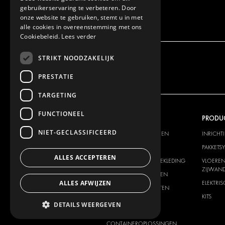
gebruikerservaring te verbeteren. Door
onze website te gebruiken, stemt u in met
alle cookies in overeenstemming met ons
Cookiebeleid.
Lees verder
STRIKT NOODZAKELIJK
PRESTATIE
TARGETING
FUNCTIONEEL
ONS AANBOD
PRODU
NIET-GECLASSIFICEERD
INRICHTINGSSYSTEMEN
INRICHT
PAKKETSYSTEMEN
PAKKETS
ALLES ACCEPTEREN
VLOER EN ZIJWANDBEKLEDING
VLOEREN
ZIJWAND
ELEKTRISCHE SYSTEMEN
ALLES AFWIJZEN
ELEKTRI
VEILIGHEIDSPRODUCTEN
KITS
ONDERSTEUNENDE
DETAILS WEERGEVEN
PRODUCTEN
CONTAINEROPLOSSINGEN