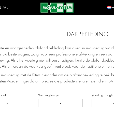
TACT
DAKBEKLEDING
hte en voorgesneden plafondbekleding kan direct in uw voertuig wo
t uw bestelwagen, zorgt voor een professionele afwerking en een aan
ing. Als u het voertuig niet wilt beschadigen, kunt u de plafondbekledi
 Als u hieraan de voorkeur geeft, kunt u ook voor de traditionele mon
 uw voertuig met de filters hieronder om de plafondbekleding te bekijk
oeten worden ingevuld om precies die producten te laten zien die in uw
odel
Voertuig lengte
Voertuig hoogte