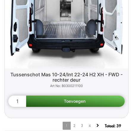
Tussenschot Mas 10-24/Int 22-24 H2 XH - FWD -
rechter deur
B0300211100
1
2
3
4
Totaal:
39