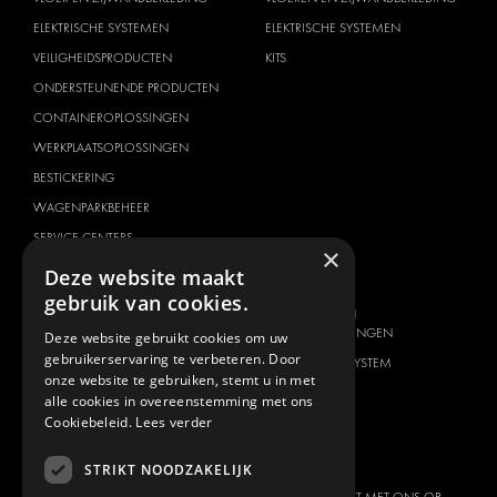
ELEKTRISCHE SYSTEMEN
ELEKTRISCHE SYSTEMEN
VEILIGHEIDSPRODUCTEN
KITS
ONDERSTEUNENDE PRODUCTEN
CONTAINEROPLOSSINGEN
WERKPLAATSOPLOSSINGEN
BESTICKERING
WAGENPARKBEHEER
SERVICE CENTERS
×
Deze website maakt
VOERTUIG MERK
OVER ONS
gebruik van cookies.
CITROËN
AANBIEDER VAN
TOTAALOPLOSSINGEN
Deze website gebruikt cookies om uw
DACIA
gebruikerservaring te verbeteren. Door
OVER MODUL-SYSTEM
FIAT
onze website te gebruiken, stemt u in met
DOWNLOADS
alle cookies in overeenstemming met ons
FORD
Cookiebeleid.
Lees verder
NIEUWS
HYUNDAI
CONTACT
IVECO
STRIKT NOODZAKELIJK
MAN
NEEM CONTACT MET ONS OP