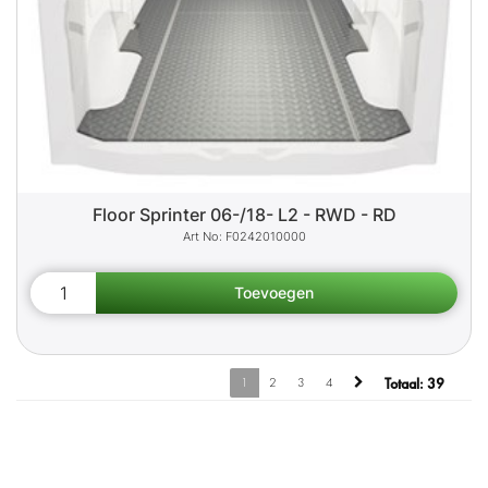
Floor Sprinter 06-/18- L2 - RWD - RD
F0242010000
1
2
3
4
Totaal:
39