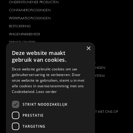
ONDERSTEUNENDE PRODUCTEN
CONTAINEROPLOSSINGEN
WERKPLAATSOPLOSSINGEN
BESTICKERING
WAGENPARKBEHEER
SERVICE CENTERS
×
Deze website maakt
VOERTUIG MERK
OVER ONS
gebruik van cookies.
CITROËN
AANBIEDER VAN
TOTAALOPLOSSINGEN
Deze website gebruikt cookies om uw
DACIA
gebruikerservaring te verbeteren. Door
OVER MODUL-SYSTEM
FIAT
onze website te gebruiken, stemt u in met
DOWNLOADS
alle cookies in overeenstemming met ons
FORD
Cookiebeleid.
Lees verder
NIEUWS
HYUNDAI
CONTACT
IVECO
STRIKT NOODZAKELIJK
MAN
NEEM CONTACT MET ONS OP
PRESTATIE
MAXUS
FAQ
TARGETING
MERCEDES
PERS