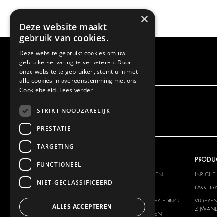
×
Deze website maakt
gebruik van cookies.
Deze website gebruikt cookies om uw
gebruikerservaring te verbeteren. Door
onze website te gebruiken, stemt u in met
alle cookies in overeenstemming met ons
Cookiebeleid.
Lees verder
STRIKT NOODZAKELIJK
PRESTATIE
TARGETING
ONS AANBOD
PRODU
FUNCTIONEEL
INRICHTINGSSYSTEMEN
INRICHT
NIET-GECLASSIFICEERD
PAKKETSYSTEMEN
PAKKETS
VLOER EN ZIJWANDBEKLEDING
VLOEREN
ALLES ACCEPTEREN
ZIJWAND
ELEKTRISCHE SYSTEMEN