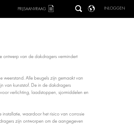
INLOGGEN
PRIJSAANVRAAG
he ontwerp van de dakdragers vermindert
ge weerstand. Alle beugels zijn gemaakt van
jn van kunststof. De in de dakdragers
voor verlichting, laadstoppen, sjormiddelen en
installatie, waardoor het risico van corrosie
kdragers zijn ontworpen om de aangegeven