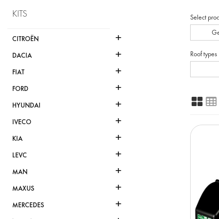
KITS
Select pro
Ge
+
CITROËN
+
Roof types
DACIA
+
FIAT
+
FORD
+
HYUNDAI
+
IVECO
+
KIA
+
LEVC
+
MAN
+
MAXUS
+
MERCEDES