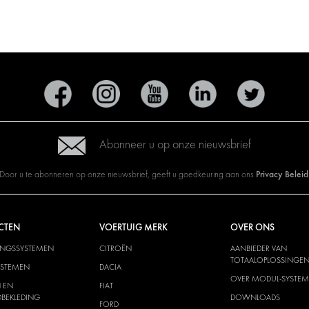
Abonneer u op onze nieuwsbrief
Privacy Beleid
Door u te abonneren op onze nieuwsbrief, geeft u goedkeuring aan ons
CTEN
VOERTUIG MERK
OVER ONS
INGSSYSTEMEN
CITROËN
AANBIEDER VAN
TOTAALOPLOSSINGE
YSTEMEN
DACIA
OVER MODUL-SYSTEM
 EN
FIAT
BEKLEDING
DOWNLOADS
FORD