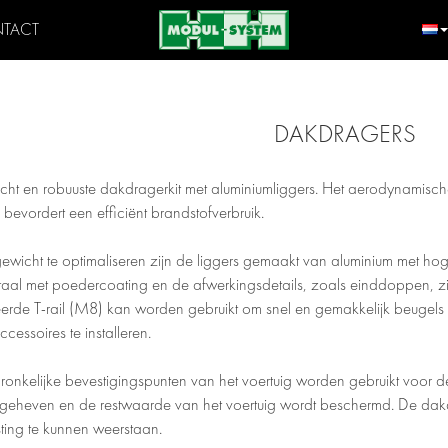
TACT
DAKDRAGERS
icht en robuuste dakdragerkit met aluminiumliggers. Het aerodynamisc
 bevordert een efficiënt brandstofverbruik.
ewicht te optimaliseren zijn de liggers gemaakt van aluminium met ho
 staal met poedercoating en de afwerkingsdetails, zoals einddoppen, zi
erde T-rail (M8) kan worden gebruikt om snel en gemakkelijk beugels 
cessoires te installeren.
onkelijke bevestigingspunten van het voertuig worden gebruikt voor de 
geheven en de restwaarde van het voertuig wordt beschermd. De da
ting te kunnen weerstaan.