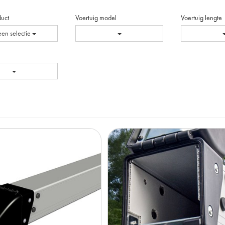
duct
Voertuig model
Voertuig lengte
en selectie