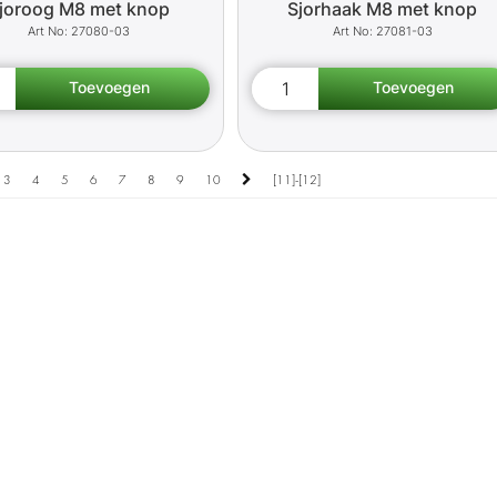
joroog M8 met knop
Sjorhaak M8 met knop
27080-03
27081-03
3
4
5
6
7
8
9
10
[11]-[12]