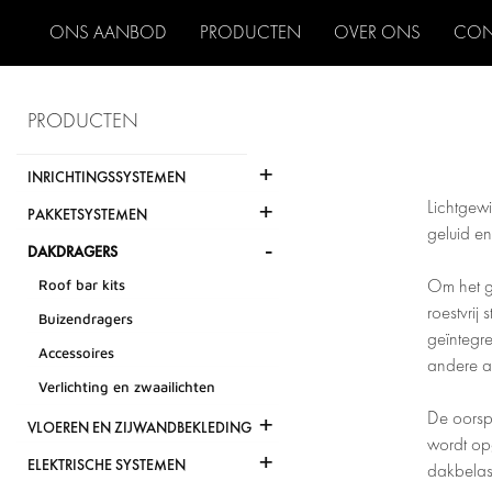
ONS AANBOD
PRODUCTEN
OVER ONS
CON
PRODUCTEN
+
INRICHTINGSSYSTEMEN
+
Lichtgew
PAKKETSYSTEMEN
geluid en
-
DAKDRAGERS
Roof bar kits
Om het g
roestvrij
Buizendragers
geïntegre
Accessoires
andere ac
Verlichting en zwaailichten
De oorspr
+
VLOEREN EN ZIJWANDBEKLEDING
wordt op
+
ELEKTRISCHE SYSTEMEN
dakbelas