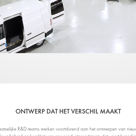
ONTWERP DAT HET VERSCHIL MAAKT
 plaatselijke R&D-teams werken voortdurend aan het ontwerpen van ni