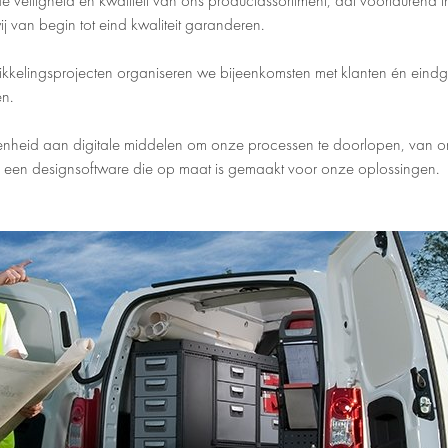
veiligheid en kwaliteit van ons productassortiment, dat voortdurend i
j van begin tot eind kwaliteit garanderen.
ikkelingsprojecten organiseren we bijeenkomsten met klanten én eindg
n.
heid aan digitale middelen om onze processen te doorlopen, van ont
, een designsoftware die op maat is gemaakt voor onze oplossingen.