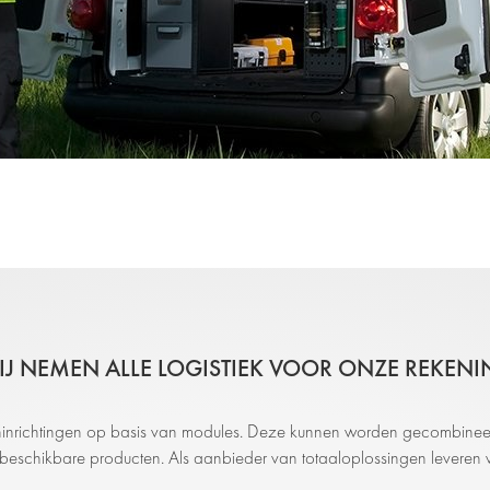
IJ NEMEN ALLE LOGISTIEK VOOR ONZE REKENI
ninrichtingen op basis van modules. Deze kunnen worden gecombinee
eschikbare producten. Als aanbieder van totaaloplossingen leveren we